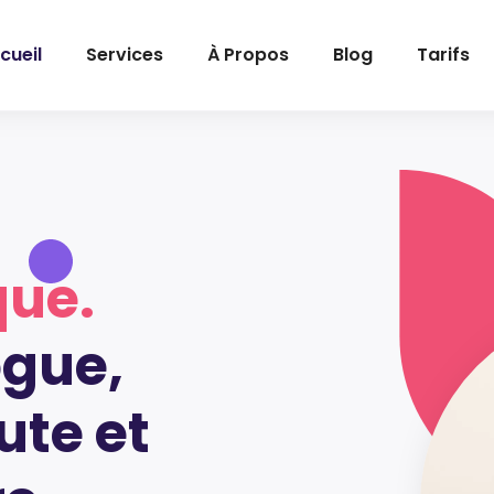
cueil
Services
À Propos
Blog
Tarifs
que.
ogue,
te et