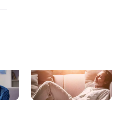
Hypnose pour les séniors
nts