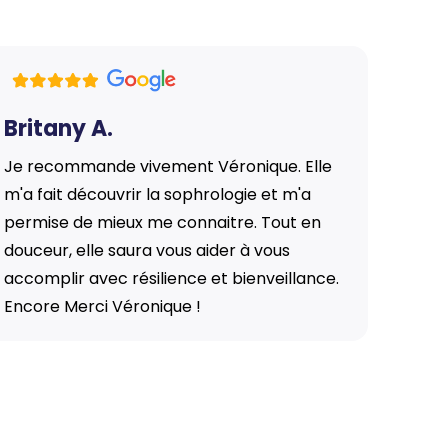
Britany A.
Célin
Je recommande vivement Véronique. Elle
Je suis
m'a fait découvrir la sophrologie et m'a
Véroniq
permise de mieux me connaitre. Tout en
sur des
douceur, elle saura vous aider à vous
avant l
accomplir avec résilience et bienveillance.
de mes d
Encore Merci Véronique !
d'avan
d'acco